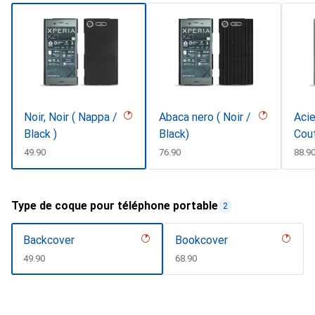
Noir, Noir ( Nappa /
Abaca nero ( Noir /
Acie
Black )
Black)
Cou
CHF
49.90
CHF
76.90
CHF
88.9
Type de coque pour téléphone portable
2
Backcover
Bookcover
CHF
49.90
CHF
68.90