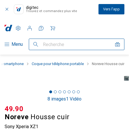
digitec
Vers l'app
Trouvez et commandez plus vite
Paramètres
Compte client
Listes de comparaison
Listes d'envies
Panier
Navigation par catégorie
Menu
Recherche
 du smartphone
Coque pour téléphone portable
Noreve Housse cuir
8 images
1 Vidéo
CHF
49.90
Noreve
Housse cuir
Sony Xperia XZ1