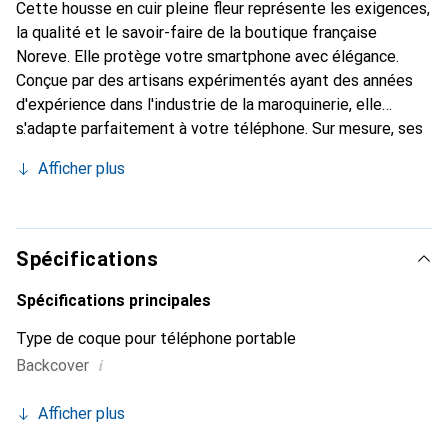
Cette housse en cuir pleine fleur représente les exigences,
la qualité et le savoir-faire de la boutique française
Noreve. Elle protège votre smartphone avec élégance.
Conçue par des artisans expérimentés ayant des années
d'expérience dans l'industrie de la maroquinerie, elle
s'adapte parfaitement à votre téléphone. Sur mesure, ses
courbes délicates lui confèrent une véritable seconde
Afficher plus
peau. Elle devient l'accessoire chic et indispensable pour
votre smartphone. Reconnaît internationalement pour ses
produits de haute qualité, la marque Noreve est un choix
fiable pour une clientèle exigeante.
Spécifications
Spécifications principales
Type de coque pour téléphone portable
i
Backcover
Afficher plus