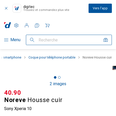
digitec
Vers l'app
Trouvez et commandez plus vite
Paramètres
Compte client
Listes de comparaison
Listes d'envies
Panier
Navigation par catégorie
Menu
Recherche
 du smartphone
Coque pour téléphone portable
Noreve Housse cuir
2 images
CHF
40.90
Noreve
Housse cuir
Sony Xperia 10