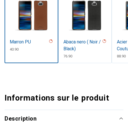
Marron PU
Abaca nero ( Noir /
Acier
Black)
Cout
CHF
40.90
CHF
76.90
CHF
88.90
Informations sur le produit
Description