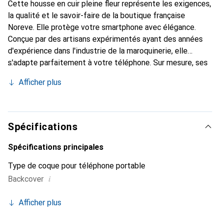
Cette housse en cuir pleine fleur représente les exigences,
la qualité et le savoir-faire de la boutique française
Noreve. Elle protège votre smartphone avec élégance.
Conçue par des artisans expérimentés ayant des années
d'expérience dans l'industrie de la maroquinerie, elle
s'adapte parfaitement à votre téléphone. Sur mesure, ses
courbes délicates lui confèrent une véritable seconde
Afficher plus
peau. Elle devient l'accessoire chic et indispensable pour
votre smartphone. La marque Noreve est reconnue
internationalement pour ses produits de haute qualité et
constitue un choix fiable pour une clientèle exigeante.
Spécifications
Spécifications principales
Type de coque pour téléphone portable
i
Backcover
Afficher plus