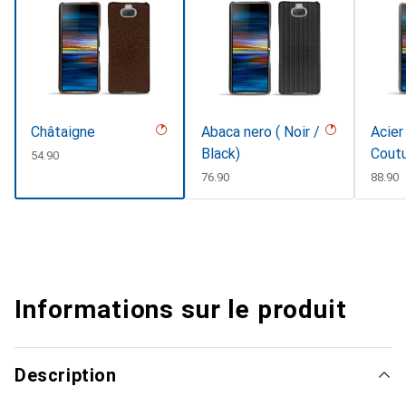
Châtaigne
Abaca nero ( Noir /
Acier
Black)
Cout
CHF
54.90
CHF
76.90
CHF
88.90
Informations sur le produit
Description