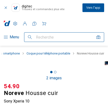
digitec
Vers l'app
Trouvez et commandez plus vite
Paramètres
Compte client
Listes de comparaison
Listes d'envies
Panier
Navigation par catégorie
Menu
Recherche
 du smartphone
Coque pour téléphone portable
Noreve Housse cuir
2 images
CHF
54.90
Noreve
Housse cuir
Sony Xperia 10