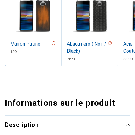
Marron Patine
Abaca nero ( Noir /
Acier
Black)
Cout
CHF
139.–
CHF
76.90
CHF
88.90
Informations sur le produit
Description