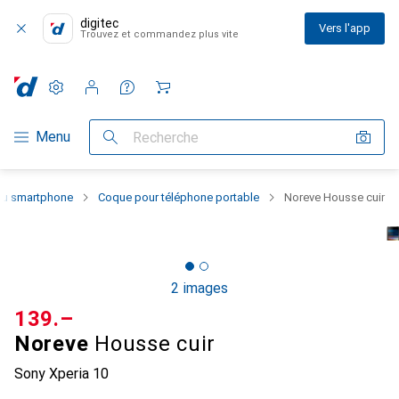
digitec
Vers l'app
Trouvez et commandez plus vite
Paramètres
Compte client
Listes de comparaison
Listes d'envies
Panier
Navigation par catégorie
Menu
Recherche
 du smartphone
Coque pour téléphone portable
Noreve Housse cuir
2 images
CHF
139.–
Noreve
Housse cuir
Sony Xperia 10