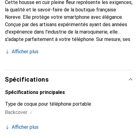
Cette housse en cuir pleine fleur représente les exigences,
la qualité et le savoir-faire de la boutique française
Noreve. Elle protège votre smartphone avec élégance.
Conçue par des artisans expérimentés ayant des années
d'expérience dans l'industrie de la maroquinerie, elle
s'adapte parfaitement à votre téléphone. Sur mesure, ses
courbes délicates lui confèrent une véritable seconde
Afficher plus
peau. Elle devient l'accessoire chic et indispensable pour
votre smartphone. Reconnaître internationalement pour
ses produits de haute qualité, la marque Noreve est un
choix fiable pour une clientèle exigeante.
Spécifications
Spécifications principales
Type de coque pour téléphone portable
i
Backcover
Afficher plus