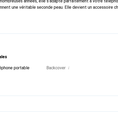
nombreuses années, elle s'adapte parfaitement à votre télépho
onnent une véritable seconde peau. Elle devient un accessoire ch
naître internationalement pour ses produits de haute qualité,
ientèle exigeante.
ales
i
éphone portable
Backcover