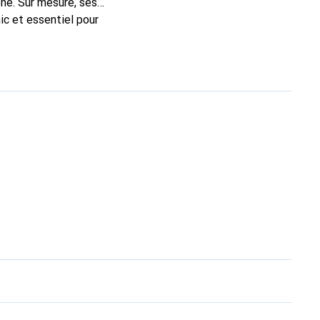
ne. Sur mesure, ses
ic et essentiel pour
 la marque Noreve est