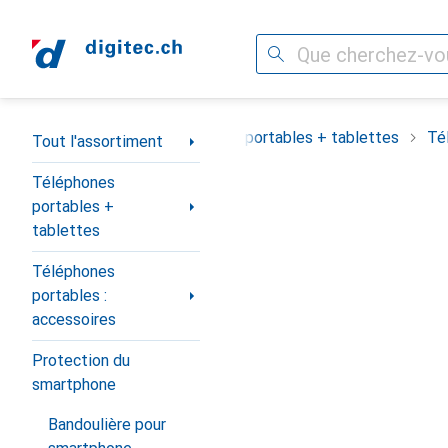
Recherche
Navigation par catégorie
Tout l'assortiment
Téléphones portables + tablettes
Té
Tout l'assortiment
Téléphones
portables +
tablettes
Téléphones
portables :
accessoires
Protection du
smartphone
Bandoulière pour