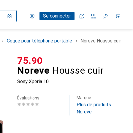
Paramètres
Compte client
Listes de comparaison
Listes d'envies
Panier
Se connecter
Coque pour téléphone portable
Noreve Housse cuir
CHF
75.90
Noreve
Housse cuir
Sony Xperia 10
Marque
Évaluations
Plus de produits
Noreve