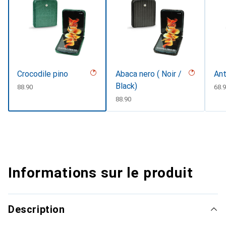
Crocodile pino
Abaca nero ( Noir /
Ant
Black)
CHF
88.90
CHF
68.
CHF
88.90
Informations sur le produit
Description