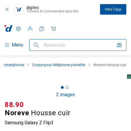
digitec
Vers l'app
Trouvez et commandez plus vite
Paramètres
Compte client
Listes de comparaison
Listes d'envies
Panier
Navigation par catégorie
Menu
Recherche
 du smartphone
Coque pour téléphone portable
Noreve Housse cuir
2 images
CHF
88.90
Noreve
Housse cuir
Samsung Galaxy Z Flip3