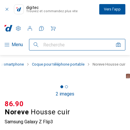
digitec
Vers l'app
Trouvez et commandez plus vite
Paramètres
Compte client
Listes de comparaison
Listes d'envies
Panier
Navigation par catégorie
Menu
Recherche
 du smartphone
Coque pour téléphone portable
Noreve Housse cuir
2 images
CHF
86.90
Noreve
Housse cuir
Samsung Galaxy Z Flip3