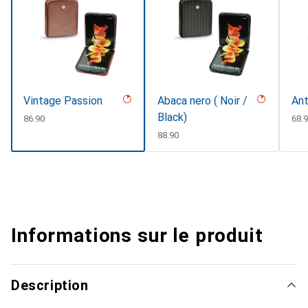
Vintage Passion
Abaca nero ( Noir /
Ant
Black)
CHF
86.90
CHF
68.
CHF
88.90
Informations sur le produit
Description