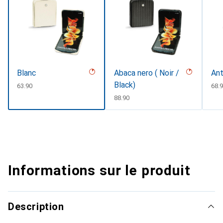
Blanc
Abaca nero ( Noir /
Ant
Black)
CHF
63.90
CHF
68.
CHF
88.90
Informations sur le produit
Description