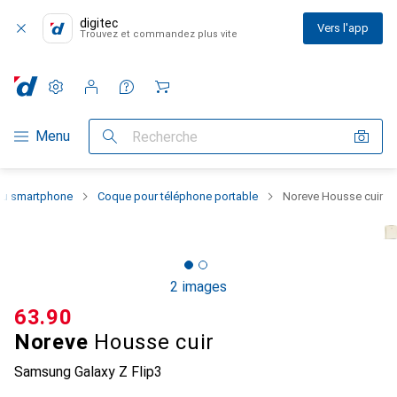
digitec
Vers l'app
Trouvez et commandez plus vite
Paramètres
Compte client
Listes de comparaison
Listes d'envies
Panier
Navigation par catégorie
Menu
Recherche
 du smartphone
Coque pour téléphone portable
Noreve Housse cuir
2 images
CHF
63.90
Noreve
Housse cuir
Samsung Galaxy Z Flip3