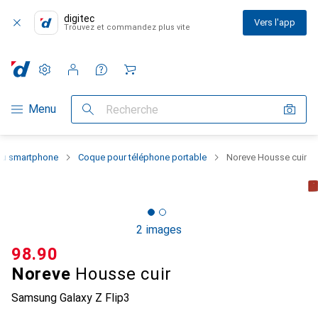
digitec
Vers l'app
Trouvez et commandez plus vite
Paramètres
Compte client
Listes de comparaison
Listes d'envies
Panier
Navigation par catégorie
Menu
Recherche
 du smartphone
Coque pour téléphone portable
Noreve Housse cuir
2 images
CHF
98.90
Noreve
Housse cuir
Samsung Galaxy Z Flip3