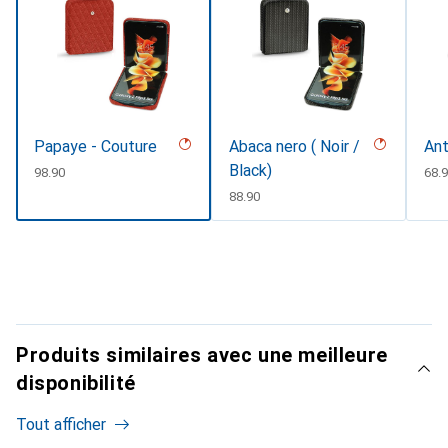
Papaye - Couture
Abaca nero ( Noir /
Ant
Black)
CHF
98.90
CHF
68.
CHF
88.90
Produits similaires avec une meilleure
disponibilité
Tout afficher