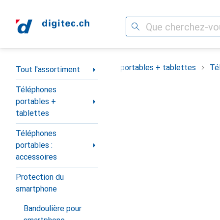
Recherche
Navigation par catégorie
Tout l'assortiment
Téléphones portables + tablettes
Té
Tout l'assortiment
Téléphones
portables +
tablettes
Téléphones
portables :
accessoires
Protection du
smartphone
Bandoulière pour