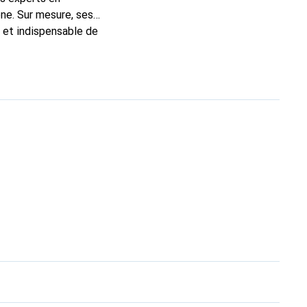
ne. Sur mesure, ses
c et indispensable de
 la marque Noreve est