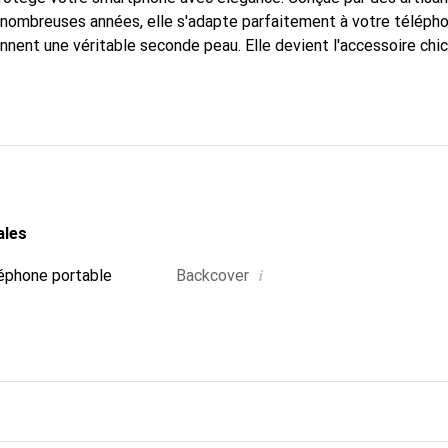
nombreuses années, elle s'adapte parfaitement à votre télépho
onnent une véritable seconde peau. Elle devient l'accessoire chi
naître internationalement pour ses produits de haute qualité,
ientèle exigeante.
ales
i
éphone portable
Backcover