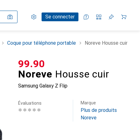
Paramètres
Compte client
Listes de comparaison
Listes d'envies
Panier
Se connecter
Coque pour téléphone portable
Noreve Housse cuir
CHF
99.90
Noreve
Housse cuir
Samsung Galaxy Z Flip
Marque
Évaluations
Plus de produits
Noreve