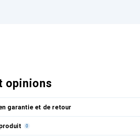
t opinions
en garantie et de retour
produit
0