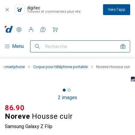
digitec
Vers l'app
Trouvez et commandez plus vite
Paramètres
Compte client
Listes de comparaison
Listes d'envies
Panier
Navigation par catégorie
Menu
Recherche
 du smartphone
Coque pour téléphone portable
Noreve Housse cuir
2 images
CHF
86.90
Noreve
Housse cuir
Samsung Galaxy Z Flip