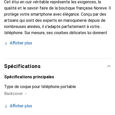
Cet étui en cuir véritable représente les exigences, la
qualité et le savoir-faire de la boutique française Noreve. Il
protège votre smartphone avec élégance. Conçu par des
artisans qui sont des experts en maroquinerie depuis de
nombreuses années, il s'adapte parfaitement à votre
téléphone. Sur mesure, ses courbes délicates lui donnent
une véritable seconde peau. Il devient l'accessoire chic et
Afficher plus
indispensable pour votre smartphone. Reconnaître
internationalement pour ses produits de haute qualité, la
marque Noreve est un choix sûr pour une clientèle
exigeante.
Spécifications
Spécifications principales
Type de coque pour téléphone portable
i
Backcover
Afficher plus