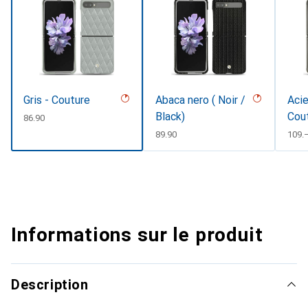
Gris - Couture
Abaca nero ( Noir /
Acie
Black)
Cou
CHF
86.90
CHF
89.90
CHF
109.
Informations sur le produit
Description