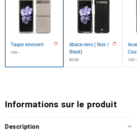
Taupe innocent
Abaca nero ( Noir /
Acie
Black)
Cou
CHF
109.–
CHF
89.90
CHF
109.
Informations sur le produit
Description