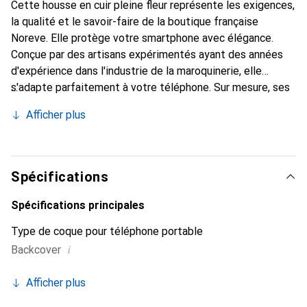
Cette housse en cuir pleine fleur représente les exigences,
la qualité et le savoir-faire de la boutique française
Noreve. Elle protège votre smartphone avec élégance.
Conçue par des artisans expérimentés ayant des années
d'expérience dans l'industrie de la maroquinerie, elle
s'adapte parfaitement à votre téléphone. Sur mesure, ses
courbes délicates offrent une véritable seconde peau. Elle
Afficher plus
devient l'accessoire chic et indispensable pour votre
smartphone. Reconnaître internationalement pour ses
produits de haute qualité, la marque Noreve est un choix
fiable pour une clientèle exigeante.
Spécifications
Spécifications principales
Type de coque pour téléphone portable
i
Backcover
Afficher plus