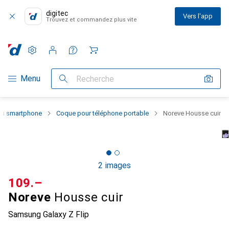
digitec
Vers l'app
Trouvez et commandez plus vite
Paramètres
Compte client
Listes de comparaison
Listes d'envies
Panier
Navigation par catégorie
Menu
Recherche
 du smartphone
Coque pour téléphone portable
Noreve Housse cuir
2 images
CHF
109.–
Noreve
Housse cuir
Samsung Galaxy Z Flip