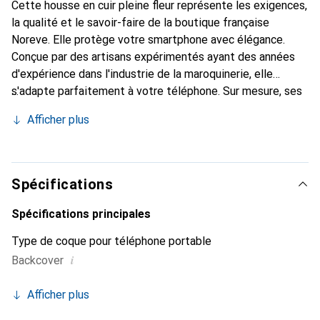
Cette housse en cuir pleine fleur représente les exigences,
la qualité et le savoir-faire de la boutique française
Noreve. Elle protège votre smartphone avec élégance.
Conçue par des artisans expérimentés ayant des années
d'expérience dans l'industrie de la maroquinerie, elle
s'adapte parfaitement à votre téléphone. Sur mesure, ses
courbes délicates lui donnent une véritable seconde peau.
Afficher plus
Elle devient l'accessoire chic et indispensable pour votre
smartphone. Reconnaissable à l'international pour ses
produits de haute qualité, la marque Noreve est un choix
fiable pour une clientèle exigeante.
Spécifications
Spécifications principales
Type de coque pour téléphone portable
i
Backcover
Afficher plus