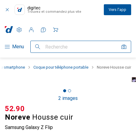
digitec
Vers l'app
Trouvez et commandez plus vite
Paramètres
Compte client
Listes de comparaison
Listes d'envies
Panier
Navigation par catégorie
Menu
Recherche
 du smartphone
Coque pour téléphone portable
Noreve Housse cuir
2 images
CHF
52.90
Noreve
Housse cuir
Samsung Galaxy Z Flip