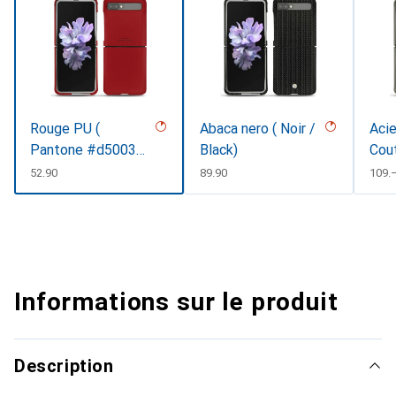
Rouge PU (
Abaca nero ( Noir /
Acie
Pantone #d50032
Black)
Cou
)
CHF
52.90
CHF
89.90
CHF
109.
Informations sur le produit
Description