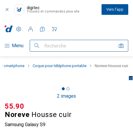
digitec
Vers l'app
Trouvez et commandez plus vite
Paramètres
Compte client
Listes de comparaison
Listes d'envies
Panier
Navigation par catégorie
Menu
Recherche
 du smartphone
Coque pour téléphone portable
Noreve Housse cuir
2 images
CHF
55.90
Noreve
Housse cuir
Samsung Galaxy S9