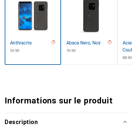
Anthracite
Abaca Nero, Noir
Acie
Cou
CHF
55.90
CHF
76.90
CHF
88.90
Informations sur le produit
Description