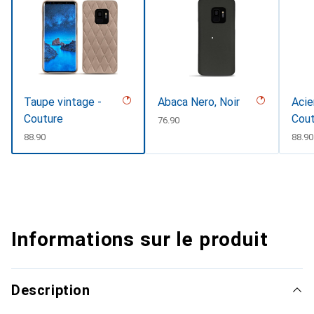
Taupe vintage -
Abaca Nero, Noir
Acie
Couture
Cou
CHF
76.90
CHF
88.90
CHF
88.90
Informations sur le produit
Description