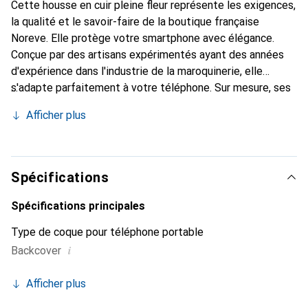
Cette housse en cuir pleine fleur représente les exigences,
la qualité et le savoir-faire de la boutique française
Noreve. Elle protège votre smartphone avec élégance.
Conçue par des artisans expérimentés ayant des années
d'expérience dans l'industrie de la maroquinerie, elle
s'adapte parfaitement à votre téléphone. Sur mesure, ses
courbes raffinées lui donnent une véritable seconde peau.
Afficher plus
Elle devient l'accessoire chic et indispensable pour votre
smartphone. Reconnaître internationalement pour ses
produits de haute qualité, la marque Noreve est un choix
fiable pour une clientèle exigeante.
Spécifications
Spécifications principales
Type de coque pour téléphone portable
i
Backcover
Afficher plus