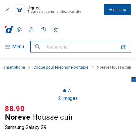
digitec
Vers l'app
Trouvez et commandez plus vite
Paramètres
Compte client
Listes de comparaison
Listes d'envies
Panier
Navigation par catégorie
Menu
Recherche
 du smartphone
Coque pour téléphone portable
Noreve Housse cuir
2 images
CHF
88.90
Noreve
Housse cuir
Samsung Galaxy S9