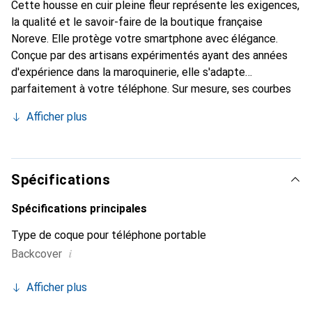
Cette housse en cuir pleine fleur représente les exigences,
la qualité et le savoir-faire de la boutique française
Noreve. Elle protège votre smartphone avec élégance.
Conçue par des artisans expérimentés ayant des années
d'expérience dans la maroquinerie, elle s'adapte
parfaitement à votre téléphone. Sur mesure, ses courbes
délicates offrent une véritable seconde peau. Elle devient
Afficher plus
un accessoire chic et indispensable pour votre
smartphone. Reconnaître internationalement pour ses
produits de haute qualité, la marque Noreve est un choix
fiable pour une clientèle exigeante.
Spécifications
Spécifications principales
Type de coque pour téléphone portable
i
Backcover
Afficher plus