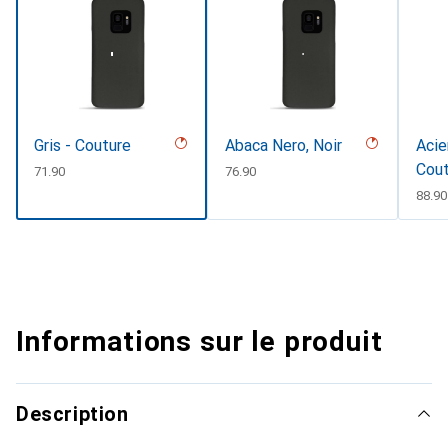
Gris - Couture
Abaca Nero, Noir
Acie
Cou
CHF
71.90
CHF
76.90
CHF
88.90
Informations sur le produit
Description