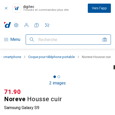
digitec
Vers l'app
Trouvez et commandez plus vite
Paramètres
Compte client
Listes de comparaison
Listes d'envies
Panier
Navigation par catégorie
Menu
Recherche
 du smartphone
Coque pour téléphone portable
Noreve Housse cuir
2 images
CHF
71.90
Noreve
Housse cuir
Samsung Galaxy S9