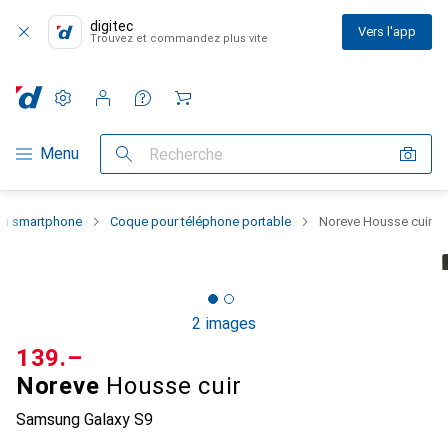
digitec
Vers l'app
Trouvez et commandez plus vite
Paramètres
Compte client
Listes de comparaison
Listes d'envies
Panier
Navigation par catégorie
Menu
Recherche
 du smartphone
Coque pour téléphone portable
Noreve Housse cuir
2 images
CHF
139.–
Noreve
Housse cuir
Samsung Galaxy S9