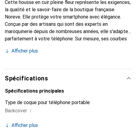
Cette housse en cuir pleine fleur représente les exigences,
la qualité et le savoir-faire de la boutique française
Noreve. Elle protège votre smartphone avec élégance.
Conçue par des artisans qui sont des experts en
maroquinerie depuis de nombreuses années, elle s'adapte
parfaitement à votre téléphone. Sur mesure, ses courbes
délicates lui confèrent une véritable seconde peau. Elle
Afficher plus
devient l'accessoire chic et indispensable de votre
smartphone. Reconnaître internationalement pour ses
produits de haute qualité, la marque Noreve est un choix
sûr pour une clientèle exigeante.
Spécifications
Spécifications principales
Type de coque pour téléphone portable
i
Backcover
Afficher plus