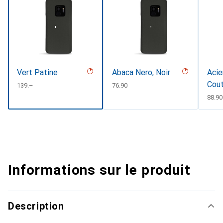
Vert Patine
Abaca Nero, Noir
Acie
Cou
CHF
139.–
CHF
76.90
CHF
88.90
Informations sur le produit
Description