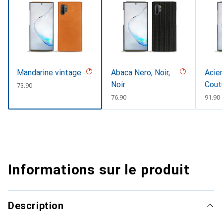
Mandarine vintage
Abaca Nero, Noir,
Acier
Noir
Cout
CHF
73.90
CHF
76.90
CHF
91.90
Informations sur le produit
Description