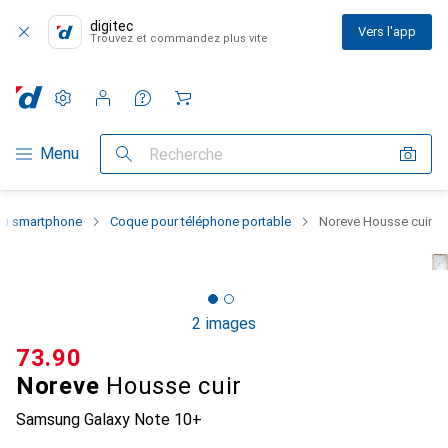
digitec
Vers l'app
Trouvez et commandez plus vite
Paramètres
Compte client
Listes de comparaison
Listes d'envies
Panier
Navigation par catégorie
Menu
Recherche
 du smartphone
Coque pour téléphone portable
Noreve Housse cuir
2 images
CHF
73.90
Noreve
Housse cuir
Samsung Galaxy Note 10+