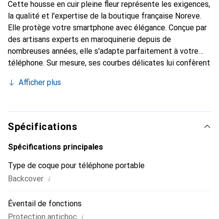
Cette housse en cuir pleine fleur représente les exigences,
la qualité et l'expertise de la boutique française Noreve.
Elle protège votre smartphone avec élégance. Conçue par
des artisans experts en maroquinerie depuis de
nombreuses années, elle s'adapte parfaitement à votre
téléphone. Sur mesure, ses courbes délicates lui confèrent
une véritable seconde peau. Elle devient l'accessoire chic
Afficher plus
et indispensable pour votre smartphone. Reconnaître
internationalement pour ses produits de haute qualité, la
marque Noreve est un choix sûr pour une clientèle
exigeante.
Spécifications
Spécifications principales
Type de coque pour téléphone portable
i
Backcover
Éventail de fonctions
i
Protection antichoc