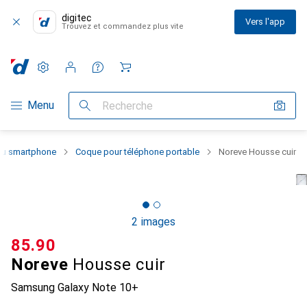
digitec
Vers l'app
Trouvez et commandez plus vite
Paramètres
Compte client
Listes de comparaison
Listes d'envies
Panier
Navigation par catégorie
Menu
Recherche
 du smartphone
Coque pour téléphone portable
Noreve Housse cuir
2 images
CHF
85.90
Noreve
Housse cuir
Samsung Galaxy Note 10+