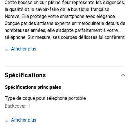
Cette housse en cuir pleine fleur représente les exigences,
la qualité et le savoir-faire de la boutique française
Noreve. Elle protège votre smartphone avec élégance.
Conçue par des artisans experts en maroquinerie depuis de
nombreuses années, elle s'adapte parfaitement à votre
téléphone. Sur mesure, ses courbes délicates lui confèrent
une véritable seconde peau. Elle devient un accessoire
Afficher plus
chic et indispensable pour votre smartphone. Reconnaître
internationalement pour ses produits de haute qualité, la
marque Noreve est un choix sûr pour une clientèle
exigeante.
Spécifications
Spécifications principales
Type de coque pour téléphone portable
i
Backcover
Afficher plus