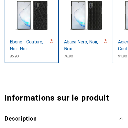
Ebène - Couture,
Abaca Nero, Noir,
Acier
Noir, Noir
Noir
Cout
CHF
85.90
CHF
76.90
CHF
91.90
Informations sur le produit
Description