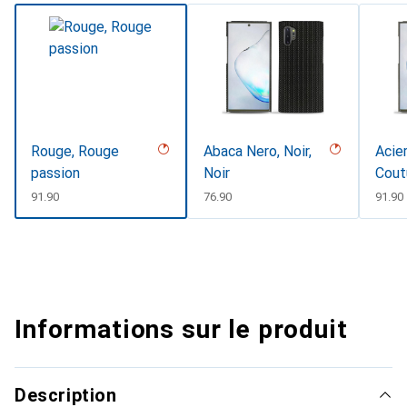
Rouge, Rouge
Abaca Nero, Noir,
Acier
passion
Noir
Cout
CHF
91.90
CHF
76.90
CHF
91.90
Informations sur le produit
Description