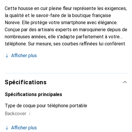
Cette housse en cuir pleine fleur représente les exigences,
la qualité et le savoir-faire de la boutique française
Noreve. Elle protège votre smartphone avec élégance.
Conçue par des artisans experts en maroquinerie depuis de
nombreuses années, elle s'adapte parfaitement à votre
téléphone. Sur mesure, ses courbes raffinées lui confèrent
une véritable seconde peau. Elle devient l'accessoire chic
Afficher plus
et indispensable pour votre smartphone. La marque
Noreve est reconnue internationalement pour ses produits
de haute qualité et constitue un choix sûr pour une
clientèle exigeante.
Spécifications
Spécifications principales
Type de coque pour téléphone portable
i
Backcover
Afficher plus