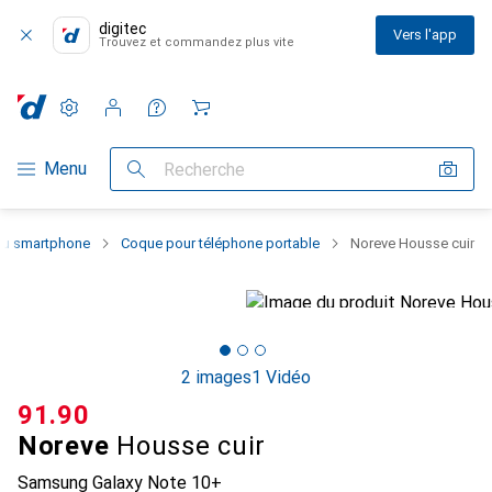
digitec
Vers l'app
Trouvez et commandez plus vite
Paramètres
Compte client
Listes de comparaison
Listes d'envies
Panier
Navigation par catégorie
Menu
Recherche
 du smartphone
Coque pour téléphone portable
Noreve Housse cuir
2 images
1 Vidéo
CHF
91.90
Noreve
Housse cuir
Samsung Galaxy Note 10+