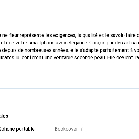
ine fleur représente les exigences, la qualité et le savoir-faire 
protège votre smartphone avec élégance. Conçue par des artisan
 depuis de nombreuses années, elle s'adapte parfaitement à vo
icates lui confèrent une véritable seconde peau. Elle devient l'
smartphone. Reconnaissante à l'international pour ses produits d
oix sûr pour une clientèle exigeante.
ales
i
éphone portable
Bookcover