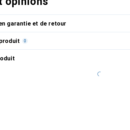
t opinions
en garantie et de retour
produit
0
roduit