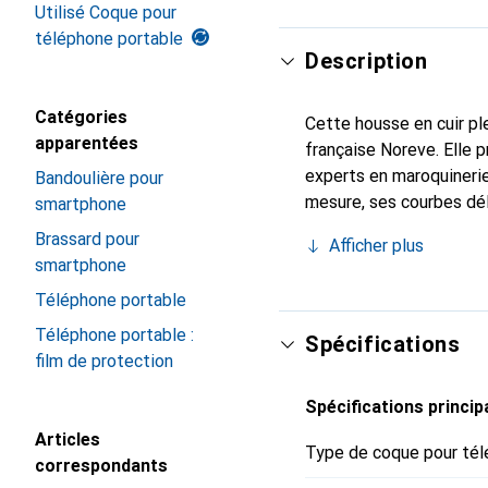
Utilisé Coque pour
téléphone portable
Description
Catégories
Cette housse en cuir ple
apparentées
française Noreve. Elle 
experts en maroquinerie
Bandoulière pour
mesure, ses courbes dél
smartphone
indispensable de votre 
Brassard pour
Afficher plus
marque Noreve est un ch
smartphone
Téléphone portable
Téléphone portable :
Spécifications
film de protection
Spécifications princip
Articles
Type de coque pour tél
correspondants