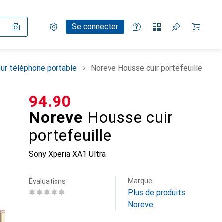
Paramètres
Compte client
Listes de comparaison
Listes d'envies
Panier
Se connecter
ur téléphone portable
Noreve Housse cuir portefeuille
CHF
94.90
Noreve
Housse cuir
portefeuille
Sony Xperia XA1 Ultra
Marque
Évaluations
Plus de produits
Noreve