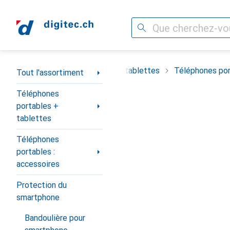
Recherche
Navigation par catégorie
timent
Téléphones portables + tablettes
Téléphones por
Tout l'assortiment
Téléphones
portables +
tablettes
Téléphones
portables :
accessoires
Protection du
smartphone
Bandoulière pour