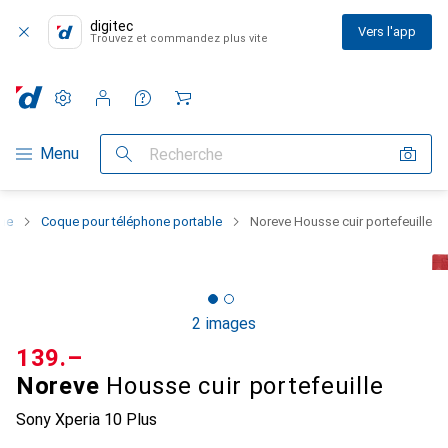
digitec
Vers l'app
Trouvez et commandez plus vite
Paramètres
Compte client
Listes de comparaison
Listes d'envies
Panier
Navigation par catégorie
Menu
Recherche
one
Coque pour téléphone portable
Noreve Housse cuir portefeuille
2 images
CHF
139.–
Noreve
Housse cuir portefeuille
Sony Xperia 10 Plus