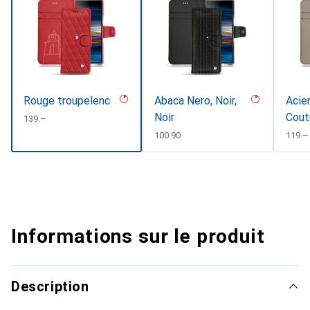
Rouge troupelenc
Abaca Nero, Noir,
Acier
Noir
Cout
CHF
139.–
#d85
CHF
100.90
CHF
119.–
Informations sur le produit
Description