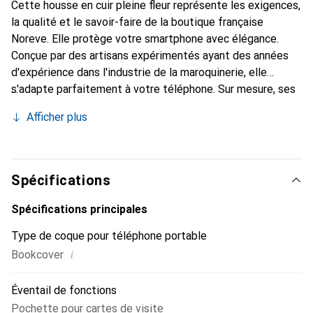
Cette housse en cuir pleine fleur représente les exigences,
la qualité et le savoir-faire de la boutique française
Noreve. Elle protège votre smartphone avec élégance.
Conçue par des artisans expérimentés ayant des années
d'expérience dans l'industrie de la maroquinerie, elle
s'adapte parfaitement à votre téléphone. Sur mesure, ses
courbes délicates lui confèrent une véritable seconde
Afficher plus
peau. Elle devient un accessoire chic et indispensable pour
votre smartphone. Reconnaître internationalement pour
ses produits de haute qualité, la marque Noreve est un
choix fiable pour une clientèle exigeante.
Spécifications
Spécifications principales
Type de coque pour téléphone portable
i
Bookcover
Éventail de fonctions
Pochette pour cartes de visite