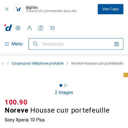
digitec
Vers l'app
Trouvez et commandez plus vite
Paramètres
Compte client
Listes de comparaison
Listes d'envies
Panier
Navigation par catégorie
Menu
Recherche
one
Coque pour téléphone portable
Noreve Housse cuir portefeuille
2 images
CHF
100.90
Noreve
Housse cuir portefeuille
Sony Xperia 10 Plus