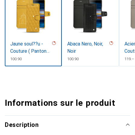
Jaune soul??u -
Abaca Nero, Noir,
Acier
Couture ( Pantone
Noir
Cout
#F3B934 )
#d85
CHF
100.90
CHF
100.90
CHF
119.–
Informations sur le produit
Description