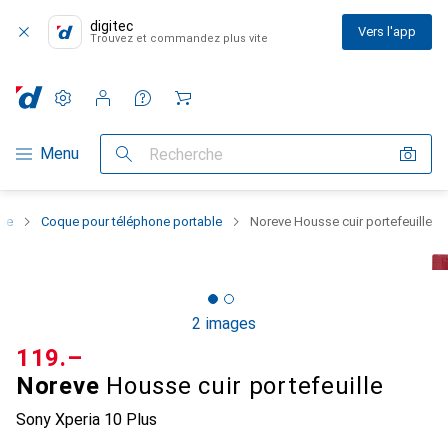
digitec
Vers l'app
Trouvez et commandez plus vite
Paramètres
Compte client
Listes de comparaison
Listes d'envies
Panier
Navigation par catégorie
Menu
Recherche
one
Coque pour téléphone portable
Noreve Housse cuir portefeuille
2 images
CHF
119.–
Noreve
Housse cuir portefeuille
Sony Xperia 10 Plus