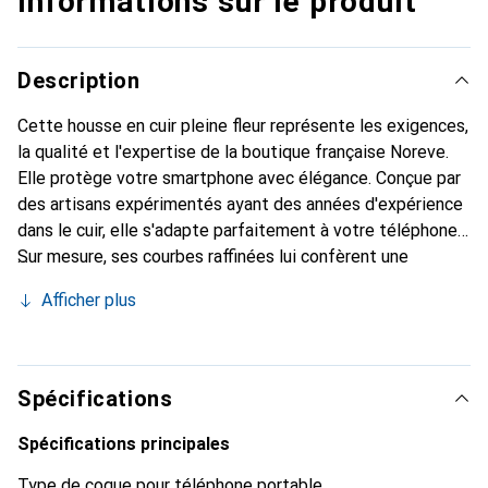
Informations sur le produit
Description
Cette housse en cuir pleine fleur représente les exigences,
la qualité et l'expertise de la boutique française Noreve.
Elle protège votre smartphone avec élégance. Conçue par
des artisans expérimentés ayant des années d'expérience
dans le cuir, elle s'adapte parfaitement à votre téléphone.
Sur mesure, ses courbes raffinées lui confèrent une
véritable seconde peau. Elle devient l'accessoire chic et
Afficher plus
indispensable pour votre smartphone. La marque Noreve
est reconnue internationalement pour ses produits de
haute qualité et est un choix fiable pour une clientèle
exigeante.
Spécifications
Spécifications principales
Type de coque pour téléphone portable