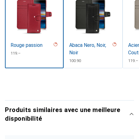
Rouge passion
Abaca Nero, Noir,
Acier
Noir
Cout
CHF
119.–
#d85
CHF
100.90
CHF
119.–
Produits similaires avec une meilleure
disponibilité