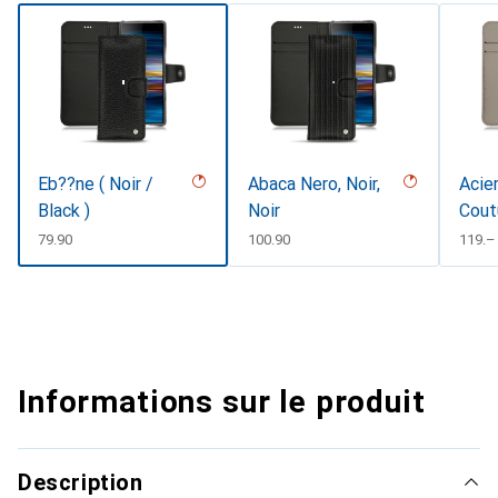
Eb??ne ( Noir /
Abaca Nero, Noir,
Acier
Black )
Noir
Cout
#d85
CHF
79.90
CHF
100.90
CHF
119.–
Informations sur le produit
Description