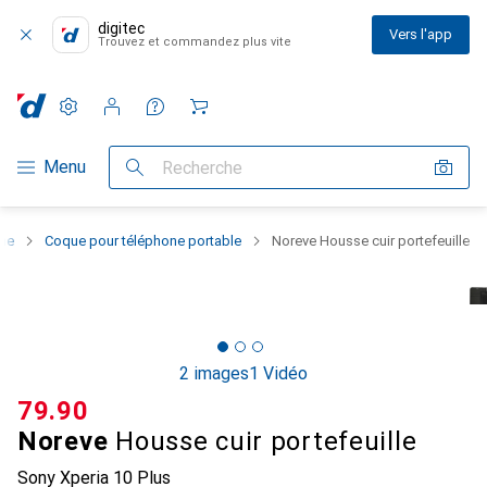
digitec
Vers l'app
Trouvez et commandez plus vite
Paramètres
Compte client
Listes de comparaison
Listes d'envies
Panier
Navigation par catégorie
Menu
Recherche
one
Coque pour téléphone portable
Noreve Housse cuir portefeuille
2 images
1 Vidéo
CHF
79.90
Noreve
Housse cuir portefeuille
Sony Xperia 10 Plus