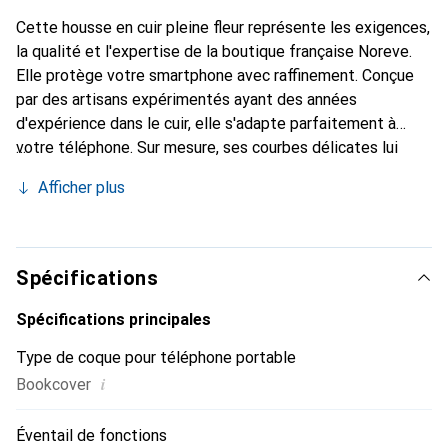
Cette housse en cuir pleine fleur représente les exigences,
la qualité et l'expertise de la boutique française Noreve.
Elle protège votre smartphone avec raffinement. Conçue
par des artisans expérimentés ayant des années
d'expérience dans le cuir, elle s'adapte parfaitement à
votre téléphone. Sur mesure, ses courbes délicates lui
donnent une véritable seconde peau. Elle devient
Afficher plus
l'accessoire chic et indispensable pour votre smartphone.
Reconnu internationalement pour ses produits de haute
qualité, la marque Noreve est un choix fiable pour une
clientèle exigeante.
Spécifications
Spécifications principales
Type de coque pour téléphone portable
i
Bookcover
Éventail de fonctions