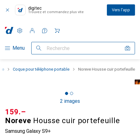
digitec
Vers l'app
Trouvez et commandez plus vite
Paramètres
Compte client
Listes de comparaison
Listes d'envies
Panier
Navigation par catégorie
Menu
Recherche
one
Coque pour téléphone portable
Noreve Housse cuir portefeuille
2 images
CHF
159.–
Noreve
Housse cuir portefeuille
Samsung Galaxy S9+