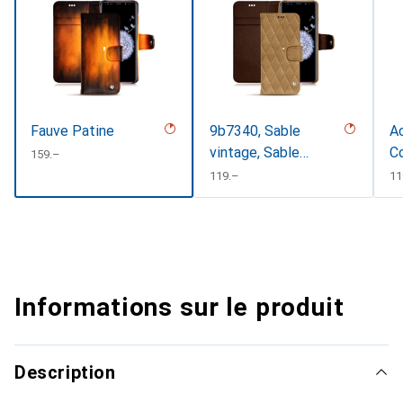
Fauve Patine
9b7340, Sable
Ac
vintage, Sable
C
CHF
159.–
vintage - Couture
CHF
119.–
C
11
Informations sur le produit
Description