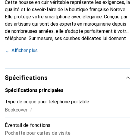
Cette housse en cuir véritable représente les exigences, la
qualité et le savoir-faire de la boutique française Noreve.
Elle protège votre smartphone avec élégance. Conçue par
des artisans qui sont des experts en maroquinerie depuis
de nombreuses années, elle s'adapte parfaitement à votre
téléphone. Sur mesure, ses courbes délicates lui donnent
une véritable seconde peau. Elle devient l'accessoire chic
Afficher plus
et indispensable pour votre smartphone. La marque
Noreve est reconnue internationalement pour ses produits
de haute qualité et constitue un choix sûr pour une
clientèle exigeante.
Spécifications
Spécifications principales
Type de coque pour téléphone portable
i
Bookcover
Éventail de fonctions
Pochette pour cartes de visite