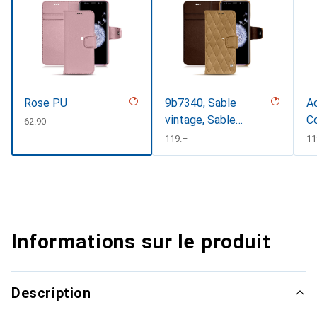
Rose PU
9b7340, Sable
Ac
vintage, Sable
C
CHF
62.90
vintage - Couture
CHF
119.–
C
11
Informations sur le produit
Description