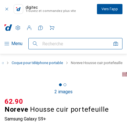
digitec
Vers l'app
Trouvez et commandez plus vite
Paramètres
Compte client
Listes de comparaison
Listes d'envies
Panier
Navigation par catégorie
Menu
Recherche
one
Coque pour téléphone portable
Noreve Housse cuir portefeuille
2 images
CHF
62.90
Noreve
Housse cuir portefeuille
Samsung Galaxy S9+