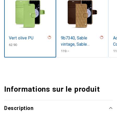
Vert olive PU
9b7340, Sable
Ac
vintage, Sable
C
CHF
62.90
vintage - Couture
CHF
119.–
C
11
Informations sur le produit
Description