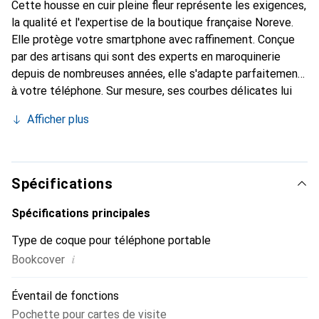
Cette housse en cuir pleine fleur représente les exigences,
la qualité et l'expertise de la boutique française Noreve.
Elle protège votre smartphone avec raffinement. Conçue
par des artisans qui sont des experts en maroquinerie
depuis de nombreuses années, elle s'adapte parfaitement
à votre téléphone. Sur mesure, ses courbes délicates lui
confèrent une véritable seconde peau. Elle devient
Afficher plus
l'accessoire chic et indispensable de votre smartphone.
Reconnaître internationalement pour ses produits de
haute qualité, la marque Noreve est un choix sûr pour une
clientèle exigeante.
Spécifications
Spécifications principales
Type de coque pour téléphone portable
i
Bookcover
Éventail de fonctions
Pochette pour cartes de visite