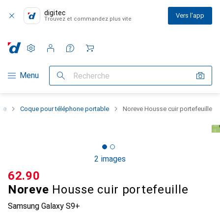
digitec
Vers l'app
Trouvez et commandez plus vite
Paramètres
Compte client
Listes de comparaison
Listes d'envies
Panier
Navigation par catégorie
Menu
Recherche
one
Coque pour téléphone portable
Noreve Housse cuir portefeuille
2 images
CHF
62.90
Noreve
Housse cuir portefeuille
Samsung Galaxy S9+