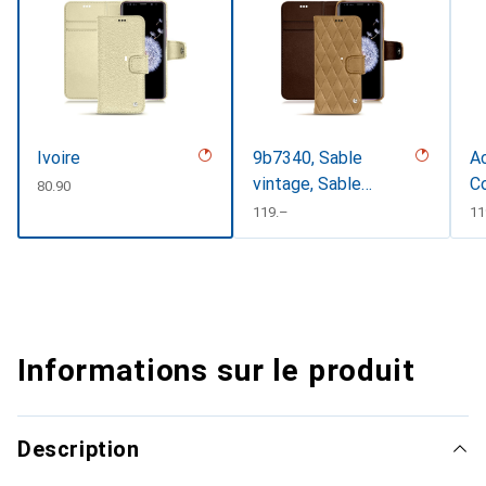
Ivoire
9b7340, Sable
Ac
vintage, Sable
C
CHF
80.90
vintage - Couture
CHF
119.–
C
11
Informations sur le produit
Description