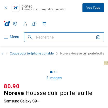
digitec
Vers l'app
Trouvez et commandez plus vite
Paramètres
Compte client
Listes de comparaison
Listes d'envies
Panier
Navigation par catégorie
Menu
Recherche
one
Coque pour téléphone portable
Noreve Housse cuir portefeuille
2 images
CHF
80.90
Noreve
Housse cuir portefeuille
Samsung Galaxy S9+