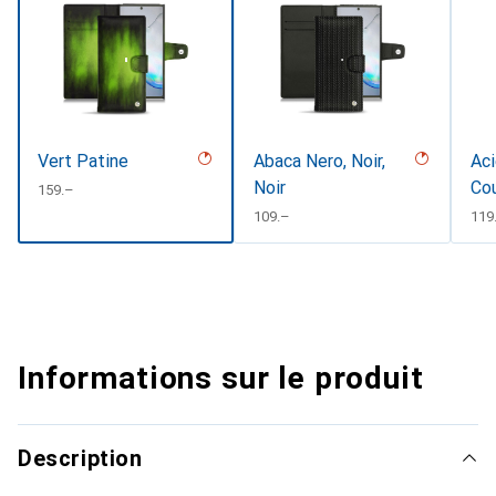
Vert Patine
Abaca Nero, Noir,
Aci
Noir
Co
CHF
159.–
CHF
109.–
CH
119
Informations sur le produit
Description