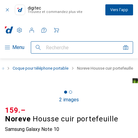
digitec
Vers l'app
Trouvez et commandez plus vite
Paramètres
Compte client
Listes de comparaison
Listes d'envies
Panier
Navigation par catégorie
Menu
Recherche
one
Coque pour téléphone portable
Noreve Housse cuir portefeuille
2 images
CHF
159.–
Noreve
Housse cuir portefeuille
Samsung Galaxy Note 10