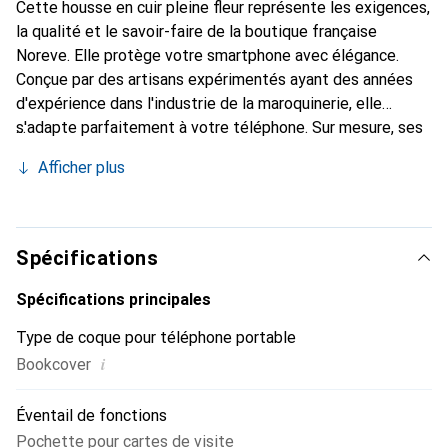
Cette housse en cuir pleine fleur représente les exigences,
la qualité et le savoir-faire de la boutique française
Noreve. Elle protège votre smartphone avec élégance.
Conçue par des artisans expérimentés ayant des années
d'expérience dans l'industrie de la maroquinerie, elle
s'adapte parfaitement à votre téléphone. Sur mesure, ses
courbes délicates lui confèrent une véritable seconde
Afficher plus
peau. Elle devient l'accessoire chic et indispensable pour
votre smartphone. Reconnaître internationalement pour
ses produits de haute qualité, la marque Noreve est un
choix fiable pour une clientèle exigeante.
Spécifications
Spécifications principales
Type de coque pour téléphone portable
i
Bookcover
Éventail de fonctions
Pochette pour cartes de visite