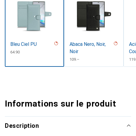
Bleu Ciel PU
Abaca Nero, Noir,
Aci
Noir
Co
CHF
64.90
CHF
109.–
CH
119
Informations sur le produit
Description