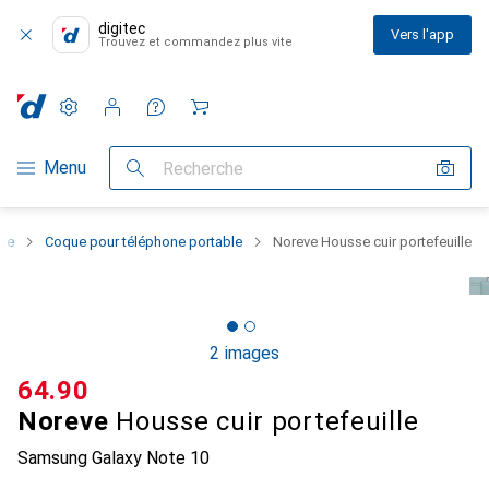
digitec
Vers l'app
Trouvez et commandez plus vite
Paramètres
Compte client
Listes de comparaison
Listes d'envies
Panier
Navigation par catégorie
Menu
Recherche
one
Coque pour téléphone portable
Noreve Housse cuir portefeuille
2 images
CHF
64.90
Noreve
Housse cuir portefeuille
Samsung Galaxy Note 10