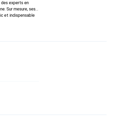
t des experts en
ne. Sur mesure, ses
ic et indispensable
té, la marque Noreve