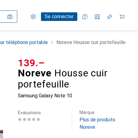
Paramètres
Compte client
Listes de comparaison
Listes d'envies
Panier
Se connecter
ur téléphone portable
Noreve Housse cuir portefeuille
CHF
139.–
Noreve
Housse cuir
portefeuille
Samsung Galaxy Note 10
Marque
Évaluations
Plus de produits
Noreve