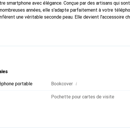
tre smartphone avec élégance. Conçue par des artisans qui son
nombreuses années, elle s'adapte parfaitement à votre télépho
nfèrent une véritable seconde peau. Elle devient l'accessoire ch
connaître internationalement pour ses produits de haute quali
e clientèle exigeante.
ales
i
éphone portable
Bookcover
Pochette pour cartes de visite