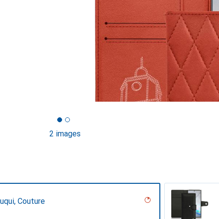
2 images
uqui, Couture