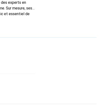
t des experts en
ne. Sur mesure, ses
ic et essentiel de
 la marque Noreve est