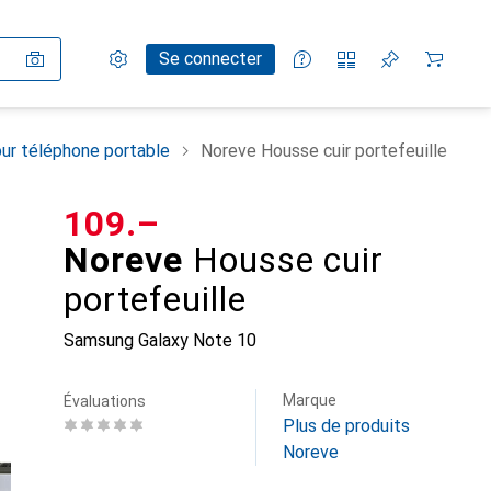
Paramètres
Compte client
Listes de comparaison
Listes d'envies
Panier
Se connecter
ur téléphone portable
Noreve Housse cuir portefeuille
CHF
109.–
Noreve
Housse cuir
portefeuille
Samsung Galaxy Note 10
Marque
Évaluations
Plus de produits
Noreve