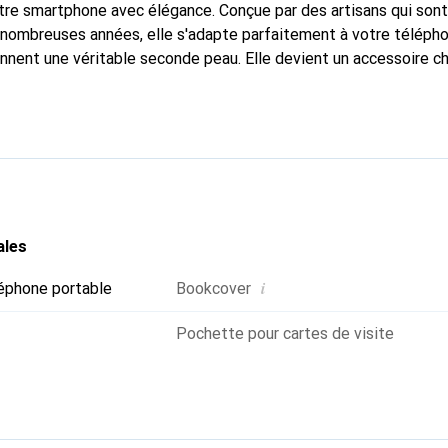
tre smartphone avec élégance. Conçue par des artisans qui son
nombreuses années, elle s'adapte parfaitement à votre télépho
onnent une véritable seconde peau. Elle devient un accessoire ch
naître internationalement pour ses produits de haute qualité,
ientèle exigeante.
ales
i
éphone portable
Bookcover
Pochette pour cartes de visite