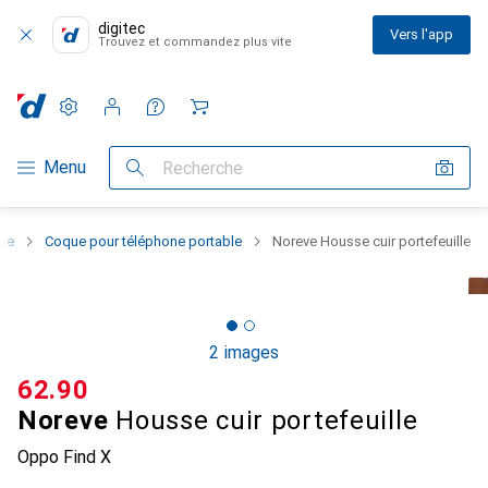
digitec
Vers l'app
Trouvez et commandez plus vite
Paramètres
Compte client
Listes de comparaison
Listes d'envies
Panier
Navigation par catégorie
Menu
Recherche
one
Coque pour téléphone portable
Noreve Housse cuir portefeuille
2 images
CHF
62.90
Noreve
Housse cuir portefeuille
Oppo Find X