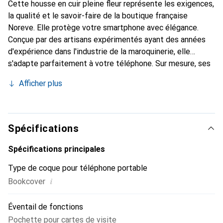
Cette housse en cuir pleine fleur représente les exigences,
la qualité et le savoir-faire de la boutique française
Noreve. Elle protège votre smartphone avec élégance.
Conçue par des artisans expérimentés ayant des années
d'expérience dans l'industrie de la maroquinerie, elle
s'adapte parfaitement à votre téléphone. Sur mesure, ses
courbes délicates lui confèrent une véritable seconde
Afficher plus
peau. Elle devient l'accessoire chic et indispensable pour
votre smartphone. Reconnaître internationalement pour
ses produits de haute qualité, la marque Noreve est un
choix fiable pour une clientèle exigeante.
Spécifications
Spécifications principales
Type de coque pour téléphone portable
i
Bookcover
Éventail de fonctions
Pochette pour cartes de visite