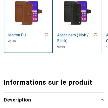
Marron PU
Abaca nero ( Noir /
A
Black)
C
CHF
62.90
#
CHF
99.90
C
1
Informations sur le produit
Description