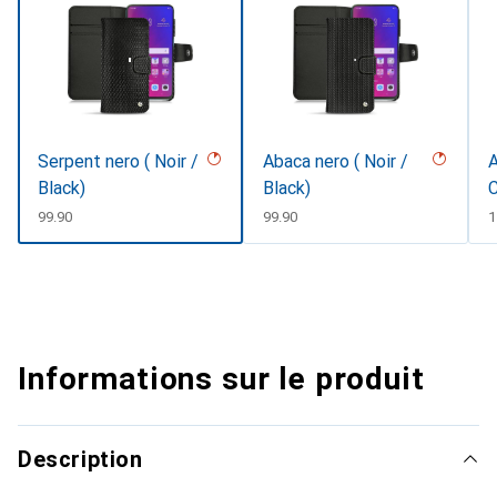
Serpent nero ( Noir /
Abaca nero ( Noir /
A
Black)
Black)
C
#
CHF
99.90
CHF
99.90
C
1
Informations sur le produit
Description