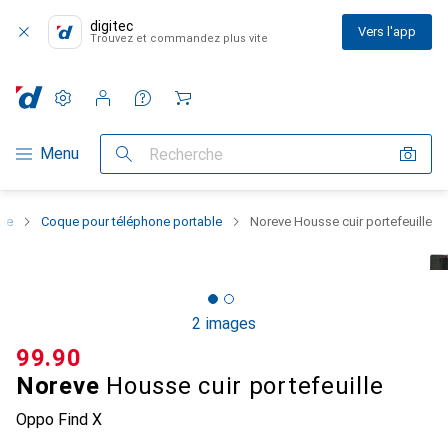
digitec
Vers l'app
Trouvez et commandez plus vite
Paramètres
Compte client
Listes de comparaison
Listes d'envies
Panier
Navigation par catégorie
Menu
Recherche
one
Coque pour téléphone portable
Noreve Housse cuir portefeuille
2 images
CHF
99.90
Noreve
Housse cuir portefeuille
Oppo Find X