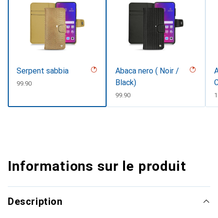
Serpent sabbia
Abaca nero ( Noir /
A
Black)
C
CHF
99.90
#
CHF
99.90
C
1
Informations sur le produit
Description