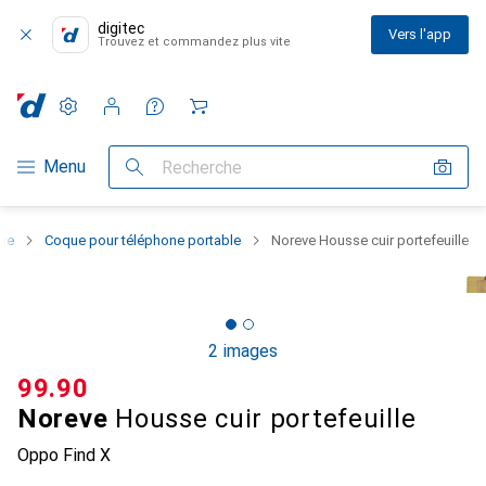
digitec
Vers l'app
Trouvez et commandez plus vite
Paramètres
Compte client
Listes de comparaison
Listes d'envies
Panier
Navigation par catégorie
Menu
Recherche
one
Coque pour téléphone portable
Noreve Housse cuir portefeuille
2 images
CHF
99.90
Noreve
Housse cuir portefeuille
Oppo Find X