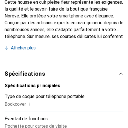
Cette housse en cuir pleine fleur représente les exigences,
la qualité et le savoir-faire de la boutique française
Noreve. Elle protège votre smartphone avec élégance.
Conçue par des artisans experts en maroquinerie depuis de
nombreuses années, elle s'adapte parfaitement à votre
téléphone. Sur mesure, ses courbes délicates lui confèrent
une véritable seconde peau. Elle devient l'accessoire chic
Afficher plus
et indispensable pour votre smartphone. Reconnaître à
l'international pour ses produits de haute qualité, la
marque Noreve est un choix sûr pour une clientèle
exigeante.
Spécifications
Spécifications principales
Type de coque pour téléphone portable
i
Bookcover
Éventail de fonctions
Pochette pour cartes de visite