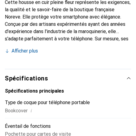
Cette housse en cuir pleine fleur représente les exigences,
la qualité et le savoir-faire de la boutique française
Noreve. Elle protège votre smartphone avec élégance.
Conçue par des artisans expérimentés ayant des années
d'expérience dans l'industrie de la maroquinerie, elle
s'adapte parfaitement à votre téléphone. Sur mesure, ses
courbes délicates lui confèrent une véritable seconde
Afficher plus
peau. Elle devient l'accessoire chic et indispensable pour
votre smartphone. Reconnaître internationalement pour
ses produits de haute qualité, la marque Noreve est un
choix fiable pour une clientèle exigeante.
Spécifications
Spécifications principales
Type de coque pour téléphone portable
i
Bookcover
Éventail de fonctions
Pochette pour cartes de visite