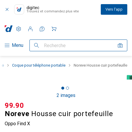
digitec
Vers l'app
Trouvez et commandez plus vite
Paramètres
Compte client
Listes de comparaison
Listes d'envies
Panier
Navigation par catégorie
Menu
Recherche
one
Coque pour téléphone portable
Noreve Housse cuir portefeuille
2 images
CHF
99.90
Noreve
Housse cuir portefeuille
Oppo Find X