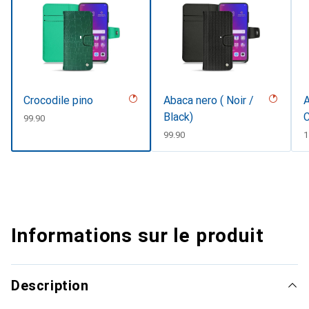
Crocodile pino
Abaca nero ( Noir /
A
Black)
C
CHF
99.90
#
CHF
99.90
C
1
Informations sur le produit
Description