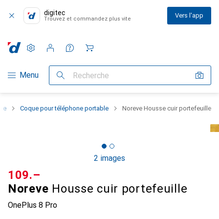
digitec
Vers l'app
Trouvez et commandez plus vite
Paramètres
Compte client
Listes de comparaison
Listes d'envies
Panier
Navigation par catégorie
Menu
Recherche
one
Coque pour téléphone portable
Noreve Housse cuir portefeuille
2 images
CHF
109.–
Noreve
Housse cuir portefeuille
OnePlus 8 Pro