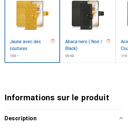
Jaune avec des
Abaca nero ( Noir /
Aci
coutures
Black)
Cou
CHF
109.–
CHF
99.90
CHF
119
Informations sur le produit
Description