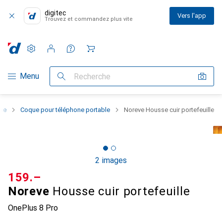
digitec
Vers l'app
Trouvez et commandez plus vite
Paramètres
Compte client
Listes de comparaison
Listes d'envies
Panier
Navigation par catégorie
Menu
Recherche
one
Coque pour téléphone portable
Noreve Housse cuir portefeuille
2 images
CHF
159.–
Noreve
Housse cuir portefeuille
OnePlus 8 Pro