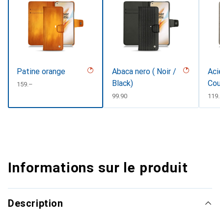
Patine orange
Abaca nero ( Noir /
Aci
Black)
Cou
CHF
159.–
CHF
99.90
CHF
119
Informations sur le produit
Description