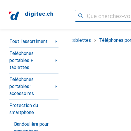
Recherche
Navigation par catégorie
timent
Téléphones portables + tablettes
Téléphones por
Tout l'assortiment
Téléphones
portables +
tablettes
Téléphones
portables :
accessoires
Protection du
smartphone
Bandoulière pour