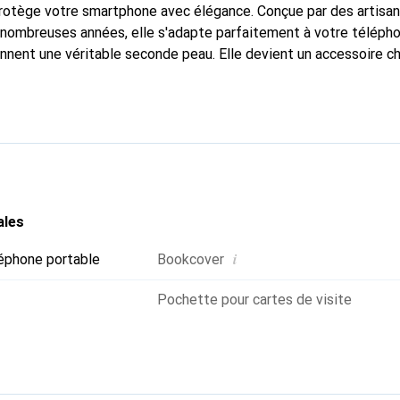
protège votre smartphone avec élégance. Conçue par des artisa
nombreuses années, elle s'adapte parfaitement à votre télépho
onnent une véritable seconde peau. Elle devient un accessoire ch
Reconnaître internationalement pour ses produits de haute qual
 pour une clientèle exigeante.
ales
i
éphone portable
Bookcover
Pochette pour cartes de visite