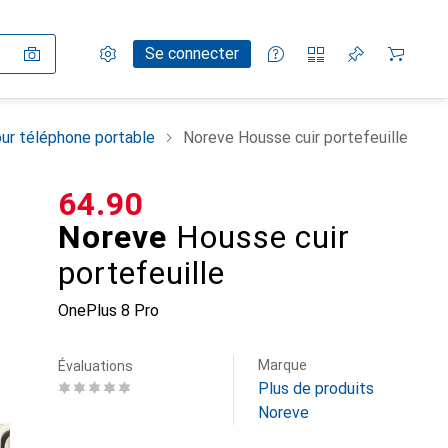
Paramètres
Compte client
Listes de comparaison
Listes d'envies
Panier
Se connecter
ur téléphone portable
Noreve Housse cuir portefeuille
CHF
64.90
Noreve
Housse cuir
portefeuille
OnePlus 8 Pro
Marque
Évaluations
Plus de produits
Noreve