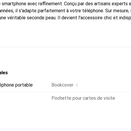
e smartphone avec raffinement. Conçu par des artisans experts 
nées, il s'adapte parfaitement à votre téléphone. Sur mesure,
une véritable seconde peau. Il devient l'accessoire chic et indi
 internationalement pour ses produits de haute qualité, la mar
tèle exigeante.
ales
i
éphone portable
Bookcover
Pochette pour cartes de visite