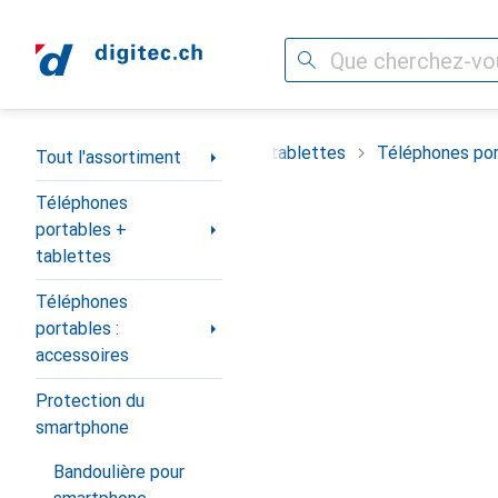
Recherche
Navigation par catégorie
timent
Téléphones portables + tablettes
Téléphones por
Tout l'assortiment
Téléphones
portables +
tablettes
Téléphones
portables :
accessoires
Protection du
smartphone
Bandoulière pour