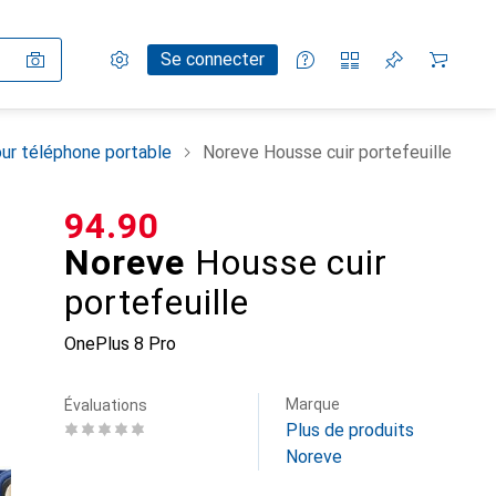
Paramètres
Compte client
Listes de comparaison
Listes d'envies
Panier
Se connecter
ur téléphone portable
Noreve Housse cuir portefeuille
CHF
94.90
Noreve
Housse cuir
portefeuille
OnePlus 8 Pro
Marque
Évaluations
Plus de produits
Noreve