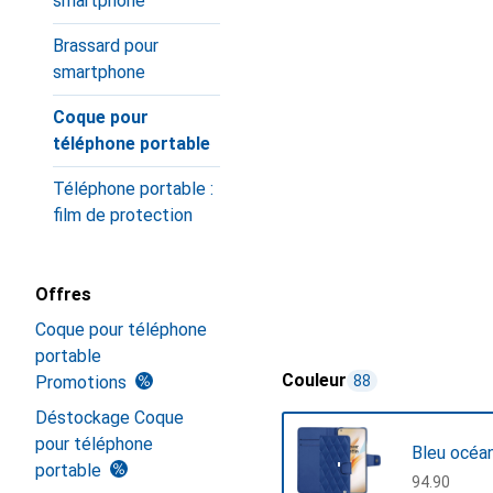
smartphone
Brassard pour
smartphone
Coque pour
téléphone portable
Téléphone portable :
film de protection
Offres
Coque pour téléphone
portable
Couleur
Promotions
88
Déstockage Coque
pour téléphone
Bleu océa
portable
CHF
94.90