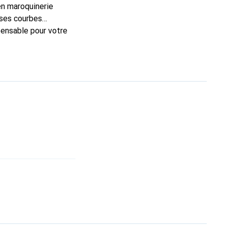
en maroquinerie
 ses courbes
spensable pour votre
que Noreve est un