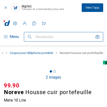
digitec
Vers l'app
Trouvez et commandez plus vite
Paramètres
Compte client
Listes de comparaison
Listes d'envies
Panier
Navigation par catégorie
Menu
Recherche
one
Coque pour téléphone portable
Noreve Housse cuir portefeuille
2 images
CHF
99.90
Noreve
Housse cuir portefeuille
Mate 10 Lite