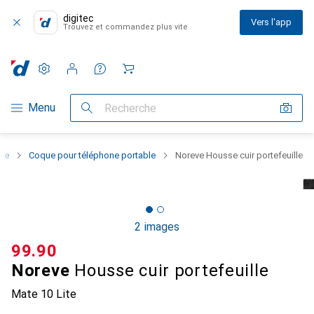
digitec
Vers l'app
Trouvez et commandez plus vite
Paramètres
Compte client
Listes de comparaison
Listes d'envies
Panier
Navigation par catégorie
Menu
Recherche
one
Coque pour téléphone portable
Noreve Housse cuir portefeuille
2 images
CHF
99.90
Noreve
Housse cuir portefeuille
Mate 10 Lite