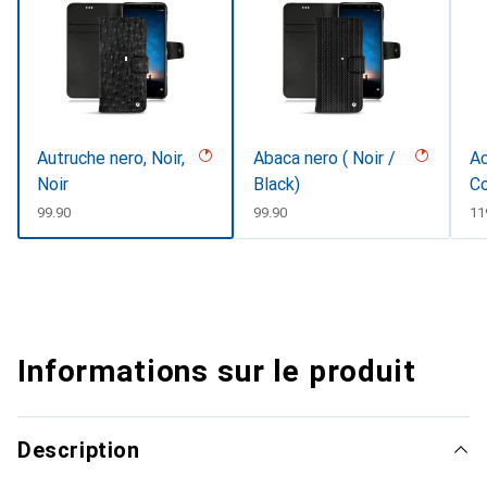
Autruche nero, Noir,
Abaca nero ( Noir /
Ac
Noir
Black)
C
CHF
99.90
CHF
99.90
C
11
Informations sur le produit
Description