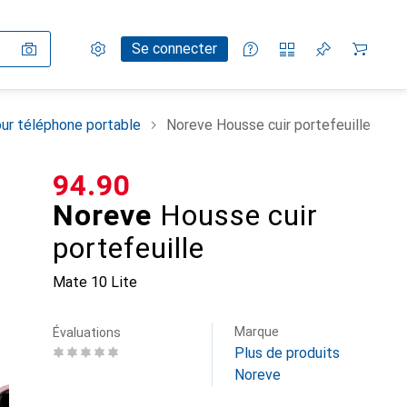
Paramètres
Compte client
Listes de comparaison
Listes d'envies
Panier
Se connecter
ur téléphone portable
Noreve Housse cuir portefeuille
CHF
94.90
Noreve
Housse cuir
portefeuille
Mate 10 Lite
Marque
Évaluations
Plus de produits
Noreve