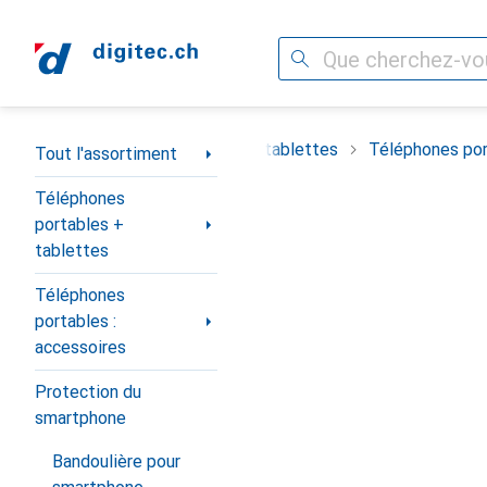
Recherche
Navigation par catégorie
timent
Téléphones portables + tablettes
Téléphones por
Tout l'assortiment
Téléphones
portables +
tablettes
Téléphones
portables :
accessoires
Protection du
smartphone
Bandoulière pour