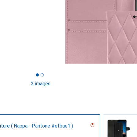
2 images
uture ( Nappa - Pantone #efbae1 )