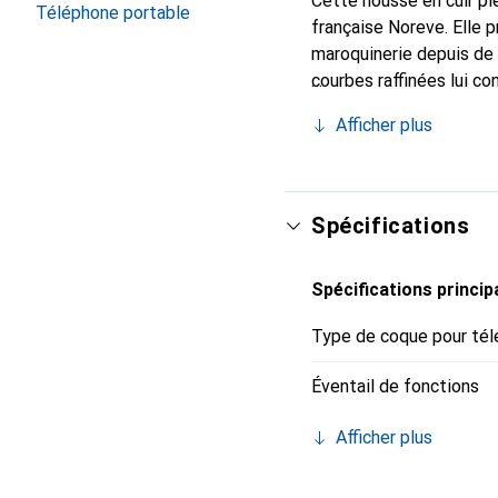
Cette housse en cuir ple
Téléphone portable
française Noreve. Elle 
maroquinerie depuis de 
courbes raffinées lui co
votre smartphone. Recon
Afficher plus
un choix sûr pour une cl
Spécifications
Spécifications princip
Type de coque pour tél
Éventail de fonctions
Afficher plus