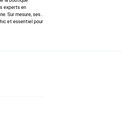
de la boutique
ns experts en
ne. Sur mesure, ses
hic et essentiel pour
 la marque Noreve est