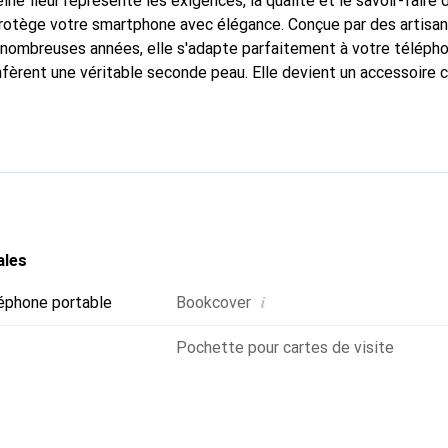
ine fleur représente les exigences, la qualité et le savoir-faire 
protège votre smartphone avec élégance. Conçue par des artisa
nombreuses années, elle s'adapte parfaitement à votre télépho
nfèrent une véritable seconde peau. Elle devient un accessoire c
naissable à l'international pour ses produits de haute qualité,
ientèle exigeante.
ales
i
éphone portable
Bookcover
Pochette pour cartes de visite