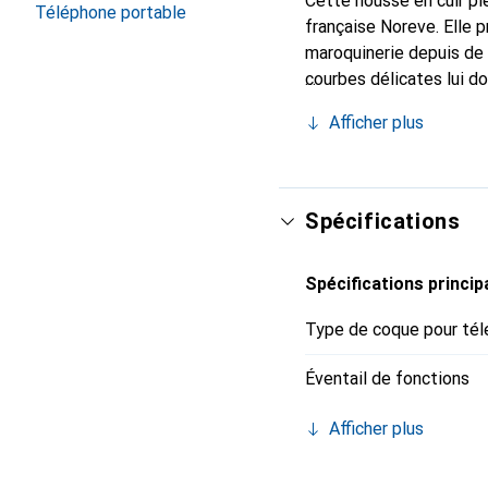
Cette housse en cuir ple
Téléphone portable
française Noreve. Elle 
maroquinerie depuis de 
courbes délicates lui d
votre smartphone. Recon
Afficher plus
un choix sûr pour une cl
Spécifications
Spécifications princip
Type de coque pour tél
Éventail de fonctions
Afficher plus