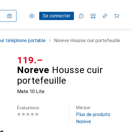
Paramètres
Compte client
Listes de comparaison
Listes d'envies
Panier
Se connecter
ur téléphone portable
Noreve Housse cuir portefeuille
CHF
119.–
Noreve
Housse cuir
portefeuille
Mate 10 Lite
Marque
Évaluations
Plus de produits
Noreve