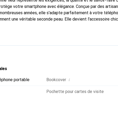
ine fleur représente les exigences, la qualité et le savoir-faire 
protège votre smartphone avec élégance. Conçue par des artisa
nombreuses années, elle s'adapte parfaitement à votre télépho
onnent une véritable seconde peau. Elle devient l'accessoire chi
naissance internationale pour ses produits de haute qualité, l
ientèle exigeante.
ales
i
éphone portable
Bookcover
Pochette pour cartes de visite