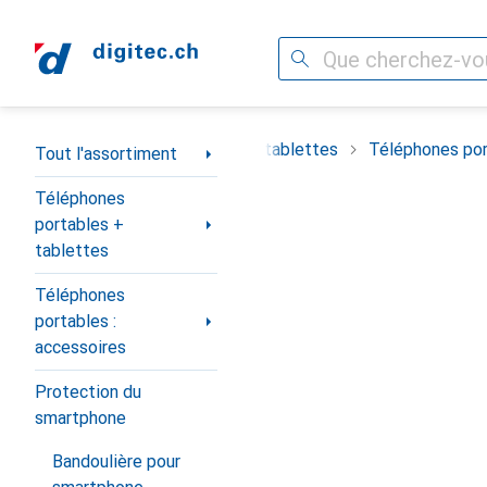
Recherche
Navigation par catégorie
timent
Téléphones portables + tablettes
Téléphones por
Tout l'assortiment
Téléphones
portables +
tablettes
Téléphones
portables :
accessoires
Protection du
smartphone
Bandoulière pour