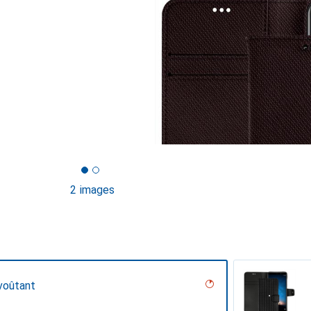
2 images
voûtant