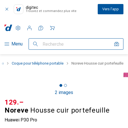
digitec
Vers l'app
Trouvez et commandez plus vite
Paramètres
Compte client
Listes de comparaison
Listes d'envies
Panier
Navigation par catégorie
Menu
Recherche
one
Coque pour téléphone portable
Noreve Housse cuir portefeuille
2 images
CHF
129.–
Noreve
Housse cuir portefeuille
Huawei P30 Pro