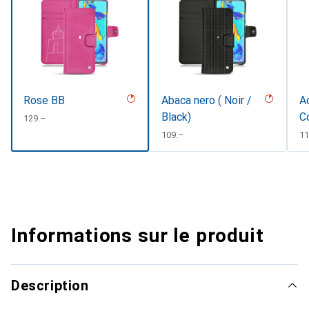
Rose BB
Abaca nero ( Noir /
Ac
Black)
C
CHF
129.–
CHF
109.–
C
11
Informations sur le produit
Description