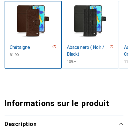
Châtaigne
Abaca nero ( Noir /
Ac
Black)
C
CHF
81.90
CHF
109.–
C
11
Informations sur le produit
Description