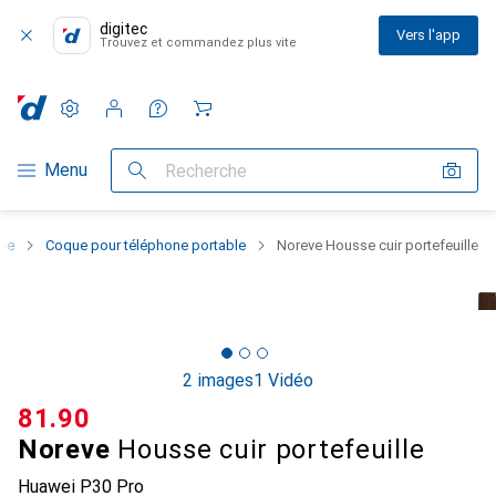
digitec
Vers l'app
Trouvez et commandez plus vite
Paramètres
Compte client
Listes de comparaison
Listes d'envies
Panier
Navigation par catégorie
Menu
Recherche
one
Coque pour téléphone portable
Noreve Housse cuir portefeuille
2 images
1 Vidéo
CHF
81.90
Noreve
Housse cuir portefeuille
Huawei P30 Pro