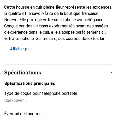
Cette housse en cuir pleine fleur représente les exigences,
la qualité et le savoir-faire de la boutique française
Noreve. Elle protège votre smartphone avec élégance.
Conçue par des artisans expérimentés ayant des années
d'expérience dans le cuir, elle s'adapte parfaitement à
votre téléphone. Sur mesure, ses courbes délicates lui
donnent une véritable seconde peau. Elle devient
Afficher plus
l'accessoire chic et indispensable pour votre smartphone.
La marque Noreve est reconnue internationalement pour
ses produits de haute qualité et constitue un choix fiable
pour une clientèle exigeante.
Spécifications
Spécifications principales
Type de coque pour téléphone portable
i
Bookcover
Éventail de fonctions