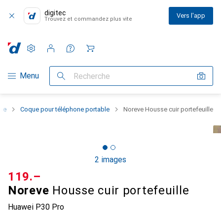
digitec
Vers l'app
Trouvez et commandez plus vite
Paramètres
Compte client
Listes de comparaison
Listes d'envies
Panier
Navigation par catégorie
Menu
Recherche
one
Coque pour téléphone portable
Noreve Housse cuir portefeuille
2 images
CHF
119.–
Noreve
Housse cuir portefeuille
Huawei P30 Pro