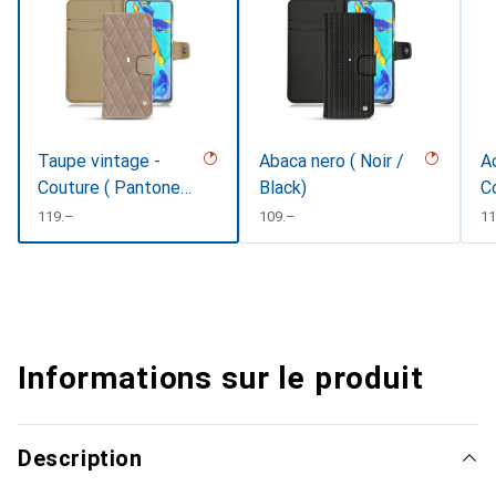
Taupe vintage -
Abaca nero ( Noir /
Ac
Couture ( Pantone
Black)
C
#591d16 )
CHF
119.–
CHF
109.–
C
11
Informations sur le produit
Description