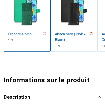
Crocodile pino
Abaca nero ( Noir /
Ac
Black)
C
CHF
109.–
CHF
109.–
C
11
Informations sur le produit
Description