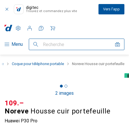
digitec
Vers l'app
Trouvez et commandez plus vite
Paramètres
Compte client
Listes de comparaison
Listes d'envies
Panier
Navigation par catégorie
Menu
Recherche
one
Coque pour téléphone portable
Noreve Housse cuir portefeuille
2 images
CHF
109.–
Noreve
Housse cuir portefeuille
Huawei P30 Pro