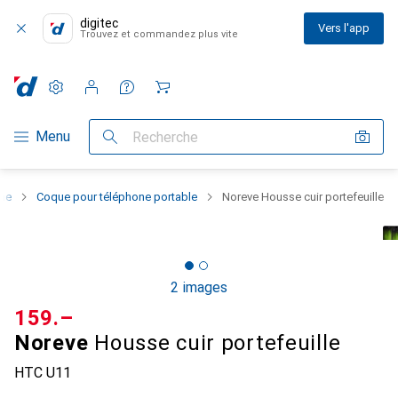
digitec
Vers l'app
Trouvez et commandez plus vite
Paramètres
Compte client
Listes de comparaison
Listes d'envies
Panier
Navigation par catégorie
Menu
Recherche
one
Coque pour téléphone portable
Noreve Housse cuir portefeuille
2 images
CHF
159.–
Noreve
Housse cuir portefeuille
HTC U11