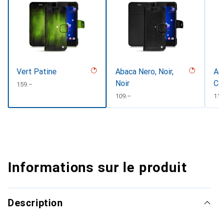
Vert Patine
Abaca Nero, Noir,
A
Noir
C
CHF
159.–
#
CHF
109.–
C
1
Informations sur le produit
Description